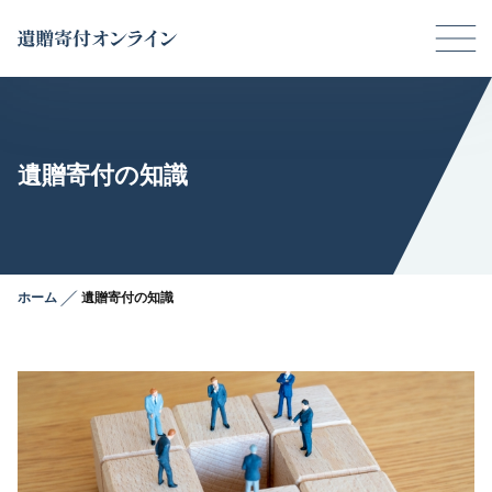
内
Main
容
Men
を
ス
キ
遺贈寄付の知識
ッ
プ
ホーム
遺贈寄付の知識