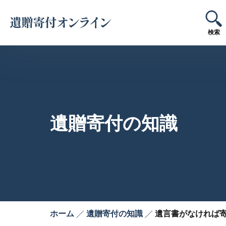
投
内
容
稿
検索
を
ス
ナ
キ
ビ
ッ
プ
ゲ
遺贈寄付の知識
ー
シ
ョ
ン
ホーム
遺贈寄付の知識
遺言書がなければ